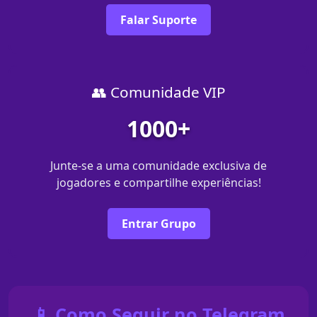
Falar Suporte
👥 Comunidade VIP
1000+
Junte-se a uma comunidade exclusiva de
jogadores e compartilhe experiências!
Entrar Grupo
📱 Como Seguir no Telegram