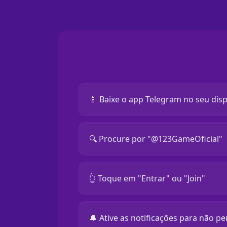
📱 Baixe o app Telegram no seu disp
🔍 Procure por "@123GameOficial"
👆 Toque em "Entrar" ou "Join"
🔔 Ative as notificações para não p