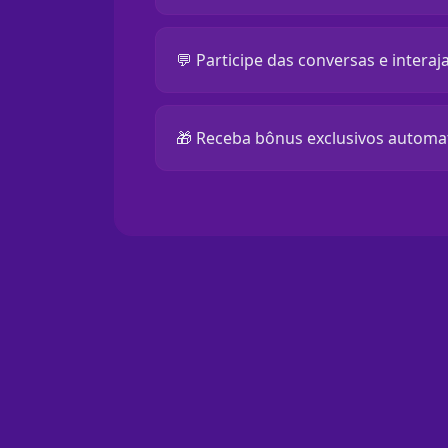
💬 Participe das conversas e interaj
🎁 Receba bônus exclusivos autom