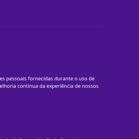
es pessoais fornecidas durante o uso de
elhoria contínua da experiência de nossos