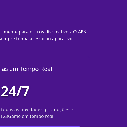
cilmente para outros dispositivos. O APK
sempre tenha acesso ao aplicativo.
cias em Tempo Real
24/7
e todas as novidades, promoções e
 123Game em tempo real!