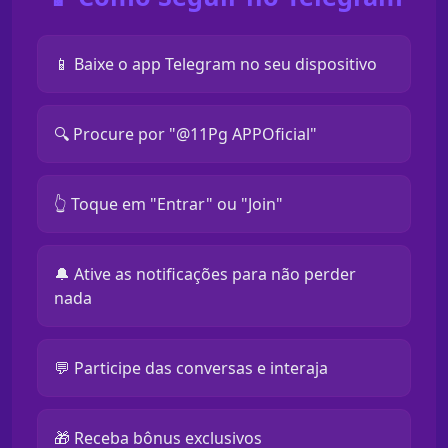
📱 Baixe o app Telegram no seu dispositivo
🔍 Procure por "@11Pg APPOficial"
👆 Toque em "Entrar" ou "Join"
🔔 Ative as notificações para não perder
nada
💬 Participe das conversas e interaja
🎁 Receba bônus exclusivos