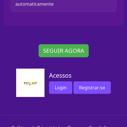
automaticamente
SEGUIR AGORA
Acessos
Login
Registrar-se