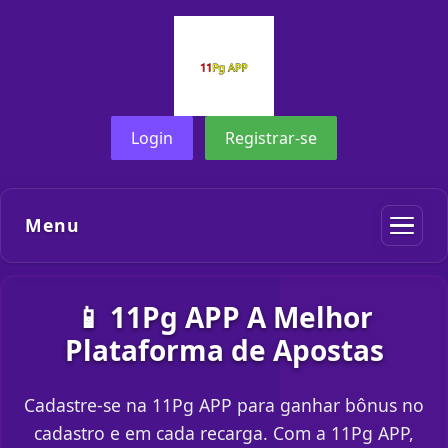
Login
Registrar-se
Menu
📱 11Pg APP A Melhor
Plataforma de Apostas
Cadastre-se na 11Pg APP para ganhar bônus no
cadastro e em cada recarga. Com a 11Pg APP,