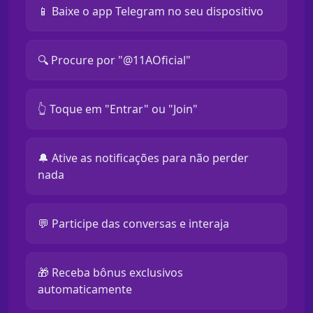
📱 Baixe o app Telegram no seu dispositivo
🔍 Procure por "@11AOficial"
👆 Toque em "Entrar" ou "Join"
🔔 Ative as notificações para não perder
nada
💬 Participe das conversas e interaja
🎁 Receba bônus exclusivos
automaticamente