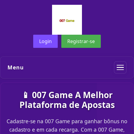
Login
Registrar-se
Menu
📱 007 Game A Melhor
Plataforma de Apostas
Cadastre-se na 007 Game para ganhar bônus no
cadastro e em cada recarga. Com a 007 Game,