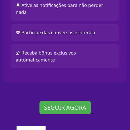
🔔 Ative as notificações para não perder
nada
💬 Participe das conversas e interaja
🎁 Receba bônus exclusivos
automaticamente
SEGUIR AGORA